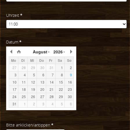
Uhrzeit
*
Datum
*
August
2026
Mo
Di
Mi
Do
Fr
Sa
So
27
28
29
30
31
1
2
3
4
5
6
7
8
9
10
11
12
13
14
15
16
17
18
19
20
21
22
23
24
25
26
27
28
29
30
31
1
2
3
4
5
6
Bitte anklicken/antippen
*