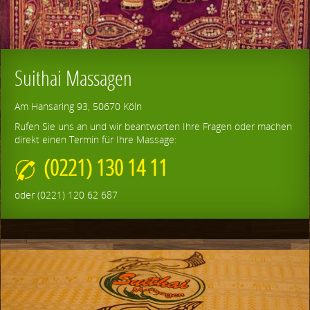
Suithai Massagen
Am Hansaring 93, 50670 Köln
Rufen Sie uns an und wir beantworten Ihre Fragen oder machen
direkt einen Termin für Ihre Massage:
(0221) 130 14 11
oder (0221) 120 62 687