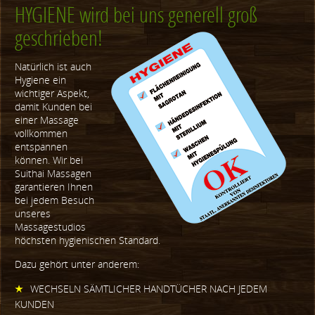
HYGIENE wird bei uns generell groß
geschrieben!
Natürlich ist auch
Hygiene ein
wichtiger Aspekt,
damit Kunden bei
einer Massage
vollkommen
entspannen
können. Wir bei
Suithai Massagen
garantieren Ihnen
bei jedem Besuch
unseres
Massagestudios
höchsten hygienischen Standard.
Dazu gehört unter anderem:
WECHSELN SÄMTLICHER HANDTÜCHER NACH JEDEM
KUNDEN